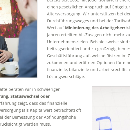
einen gesetzlichen Anspruch auf Entgeltu
Altersversorgung. Wir unterstützen bei d
Durchführungsweges und bei der Tarifwah
Wert auf
Minimierung des Arbeitgeberris
Jahren erteilten Alt-Zusagen nicht mehr z
Unternehmenszielen. Beispielsweise sind s
beitragsorientiert und zu großzügig beme
Geschäftsführung auf, welche Risiken im 
zukommen und eröffnen Optionen für ei
finanzielle, bilanzielle und arbeitsrecht
Lösungsvorschläge.
fte beraten wir in schwierigen
rung, Statuswechsel oder
rfahrung zeigt, dass das finanzielle
ersorgung (als Kapitalwert betrachtet) oft
bei der Bemessung der Abfindungshöhe
ücksichtigt werden muss.